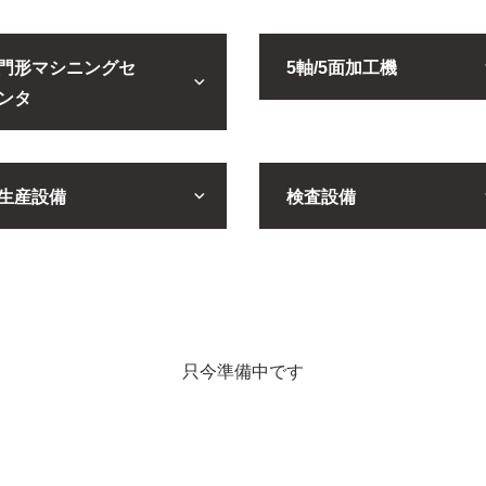
門形マシニングセ
5軸/5面加工機
ンタ
生産設備
検査設備
只今準備中です